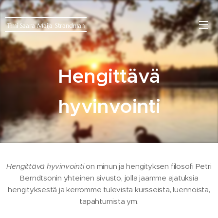
T:mi Saara-Maija
Strandman
Hengittävä
hyvinvointi
Hengittävä hyvinvointi
on minun ja hengityksen filosofi Petri
Berndtsonin yhteinen sivusto, jolla jaamme ajatuksia
hengityksestä ja kerromme tulevista kursseista, luennoista,
tapahtumista ym.